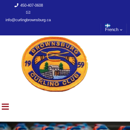
450-407-0608
info@curlingbrownsburg.ca
French