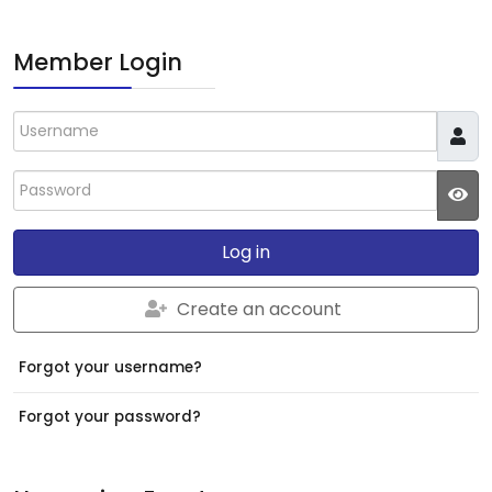
Member Login
Username
Password
JS
Log in
Create an account
Forgot your username?
Forgot your password?