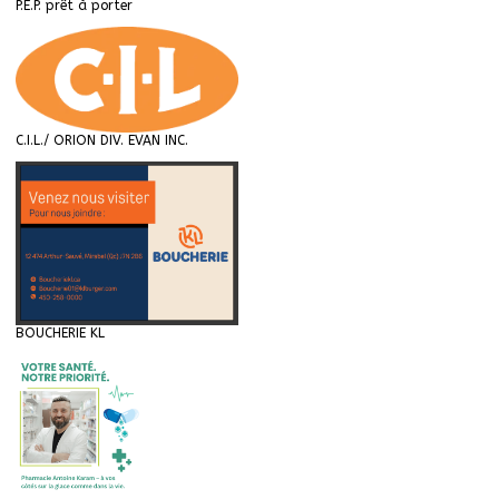
P.E.P. prêt à porter
C.I.L./ ORION DIV. EVAN INC.
BOUCHERIE KL