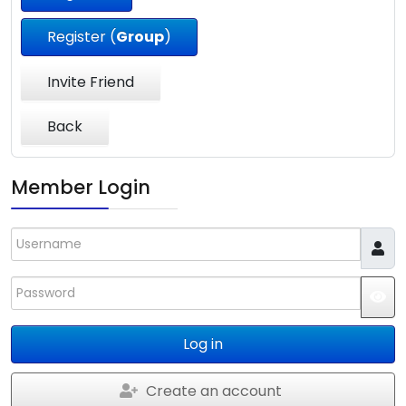
Register (
Group
)
Invite Friend
Back
Member Login
Username
Password
JS
Log in
Create an account