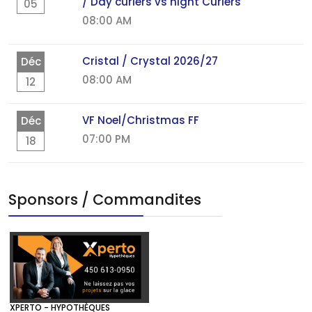
/ Day curlers vs night Curlers
05
08:00 AM
Cristal / Crystal 2026/27
Déc
08:00 AM
12
VF Noel/Christmas FF
Déc
07:00 PM
18
Sponsors / Commandites
XPERTO - HYPOTHÈQUES