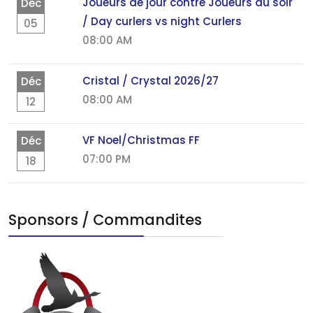
Joueurs de jour contre Joueurs du soir
Déc
/ Day curlers vs night Curlers
05
08:00 AM
Cristal / Crystal 2026/27
Déc
08:00 AM
12
VF Noel/Christmas FF
Déc
07:00 PM
18
Sponsors / Commandites