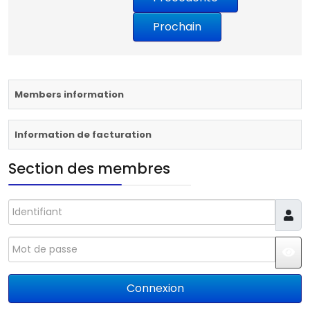
Members information
Information de facturation
Section des membres
Identifiant
Mot de passe
JS
Connexion