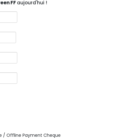
ween FF
aujourd'hui !
e / Offline Payment Cheque