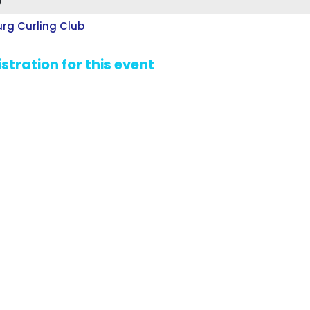
0
rg Curling Club
stration for this event
LUC PLOUFFE: 450-613-0936
ENTREPRISE DUROCHER IN