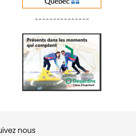
_______________
uivez nous