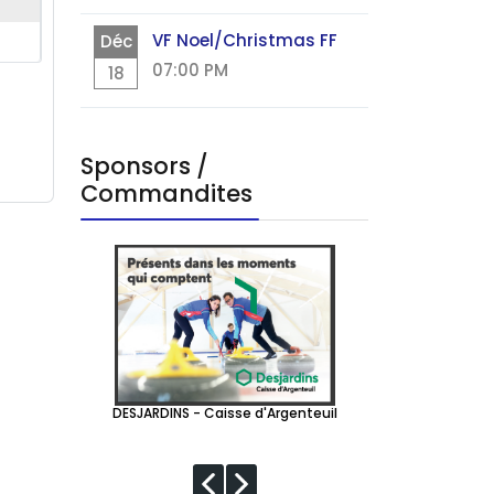
VF Noel/Christmas FF
Déc
07:00 PM
18
Sponsors /
Commandites
C.
DESJARDINS - Caisse d'Argenteuil
PRODUITS FOR