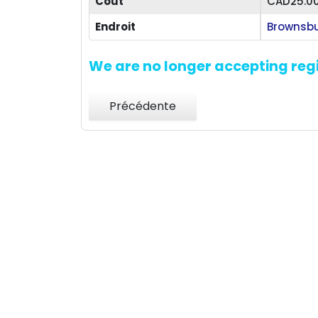
Coût
CAD25.0
Endroit
Brownsbu
We are no longer accepting regi
Précédente
TION HEATLIE
ÉRIC LECLAIR, TECHNICIEN CERTIFIÉ