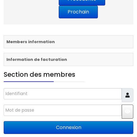
Members information
Information de facturation
Section des membres
Identifiant
Mot de passe
JS
Connexion